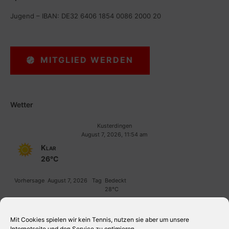
Jugend – IBAN: DE32 6406 1854 0086 2000 20
MITGLIED WERDEN
Wetter
Kusterdingen
August 7, 2026, 11:54 am
Klar
26°C
Vorhersage
August 7, 2026
Tag
Bedeckt
28°C
Vorhersage
August 8, 2026
Tag
Teilweise wolkig
31°C
Mit Cookies spielen wir kein Tennis, nutzen sie aber um unsere
Internetseite und den Service zu optimieren.