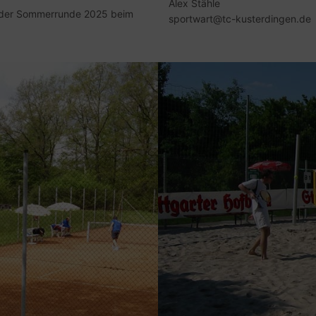
Alex Stähle
t der Sommerrunde 2025 beim
sportwart@tc-kusterdingen.de