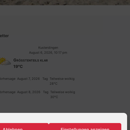
etter
Kusterdingen
August 6, 2026, 10:17 pm
Größtenteils klar
19°C
orhersage
August 7, 2026
Tag
Teilweise wolkig
28°C
orhersage
August 8, 2026
Tag
Teilweise wolkig
30°C
Ablehnen
Einstellungen anzeigen