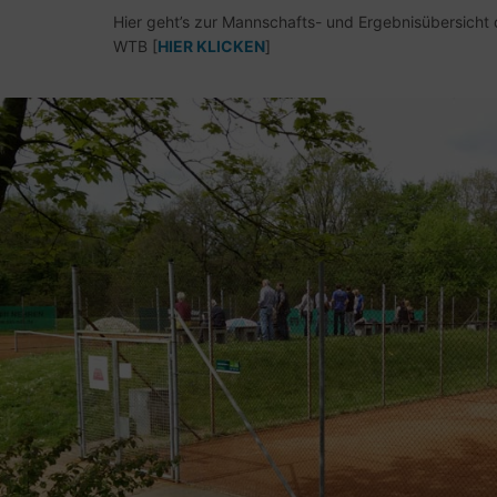
Hier geht’s zur Mannschafts- und Ergebnisübersich
WTB [
HIER KLICKEN
]