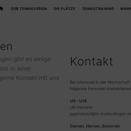
DER TENNISVEREIN
DIE PLÄTZE
TENNISTRAINING
MAN
ten
Kontakt
ngen gibt es einige
sse in einer
gerne Kontakt mit uns
Bei Interesse in der Mannschaft
folgende Personen kontaktieren
U9 – U18
Ulli Hamann
jugendwart@tc-kusterdingen.d
Damen, Herren, Senioren