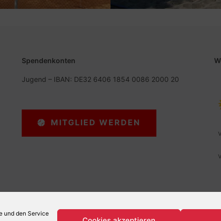
Spendenkonten
W
Jugend – IBAN: DE32 6406 1854 0086 2000 20
MITGLIED WERDEN
V
V
te und den Service
Cookies akzeptieren