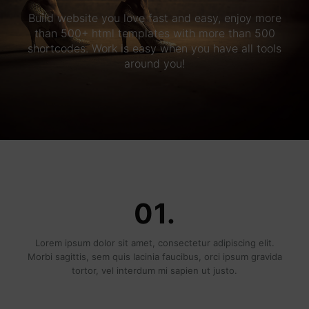
Build website you love fast and easy, enjoy more
than 500+ html templates with more than 500
shortcodes. Work is easy when you have all tools
around you!
01.
Lorem ipsum dolor sit amet, consectetur adipiscing elit.
Morbi sagittis, sem quis lacinia faucibus, orci ipsum gravida
tortor, vel interdum mi sapien ut justo.