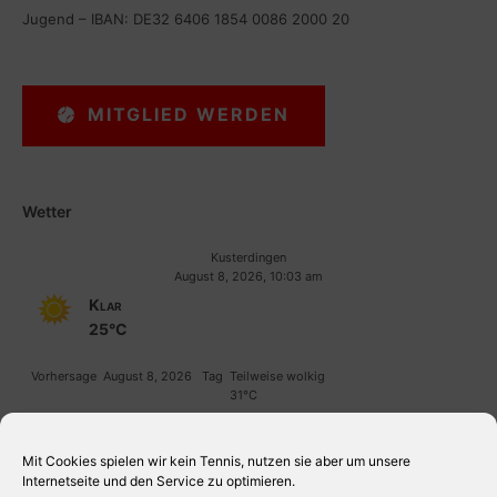
Jugend – IBAN: DE32 6406 1854 0086 2000 20
MITGLIED WERDEN
Wetter
Kusterdingen
August 8, 2026, 10:03 am
Klar
25°C
Vorhersage
August 8, 2026
Tag
Teilweise wolkig
31°C
Vorhersage
August 9, 2026
Tag
Leichter Regen
36°C
Mit Cookies spielen wir kein Tennis, nutzen sie aber um unsere
Internetseite und den Service zu optimieren.