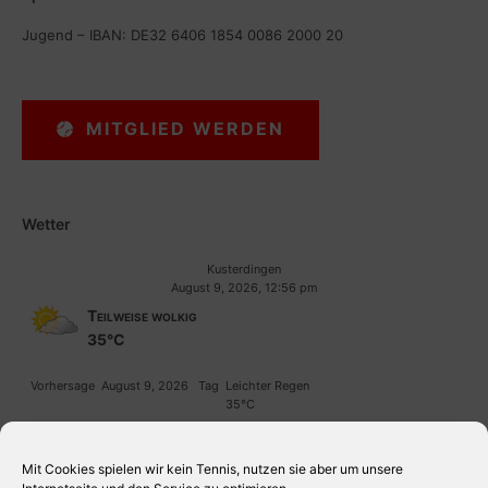
Jugend – IBAN: DE32 6406 1854 0086 2000 20
MITGLIED WERDEN
Wetter
Kusterdingen
August 9, 2026, 12:56 pm
Teilweise wolkig
35°C
Vorhersage
August 9, 2026
Tag
Leichter Regen
35°C
Vorhersage
August 10, 2026
Tag
Bedeckt
33°C
Mit Cookies spielen wir kein Tennis, nutzen sie aber um unsere