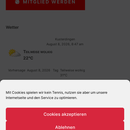
MITGLIED WERDEN
Wetter
Kusterdingen
August 8, 2026, 8:47 am
Teilweise wolkig
22°C
Vorhersage
August 8, 2026
Tag
Teilweise wolkig
31°C
Vorhersage
August 9, 2026
Tag
Leichter Regen
36°C
Mit Cookies spielen wir kein Tennis, nutzen sie aber um unsere
Internetseite und den Service zu optimieren.
Cookies akzeptieren
Ablehnen