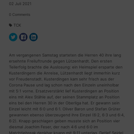
02
Juli
2021
0
Comments
TCK
Am vergangenen Samstag starteten die Herren 40 ihre lang
ersehnte Freiluftrunde gegen Lützenhardt. Den ersten
Teilerfolg brachte die Auslosung: ein Heimspiel ersparte den
Kusterdingern die Anreise, Lützenhardt liegt immerhin kurz
vor Freudenstadt. Kusterdingen kam sehr frisch aus der
Corona Pause und lag schon nach den Einzeln uneinholbar
mit 5:1 vorne. Ersatzverstärkt lief Kusterdingen an Position
eins mit Alex Stähle auf, der seinen Stammplatz an Position
eins bei den Herren 30 in der Oberliga hat. Er gewann sein
Einzel leicht mit 6:0 und 6:1. Oliver Baron und Stefan Grüter
gewannen ebenso überzeugend ihre Einzel (6:2, 6:3 und 6:4,
6:2). Knapp geschlagen geben musste sich an Position vier
diesmal Joachim Feser, der nach 4:6 und 6:0 im
Matchtiebreak denkbar knapp mit 9:11 unterlag. Detlef Seidel