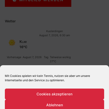
Wetter
Kusterdingen
August 7, 2026, 6:30 am
Klar
16°C
Vorhersage
August 7, 2026
Tag
Teilweise wolkig
27°C
Vorhersage
August 8, 2026
Tag
Teilweise wolkig
30°C
Mit Cookies spielen wir kein Tennis, nutzen sie aber um unsere
Internetseite und den Service zu optimieren.
Cookies akzeptieren
Ablehnen
© 2025 TC KUSTERDINGEN, TENNISVEREIN, BEACHVOLLEYBALL,