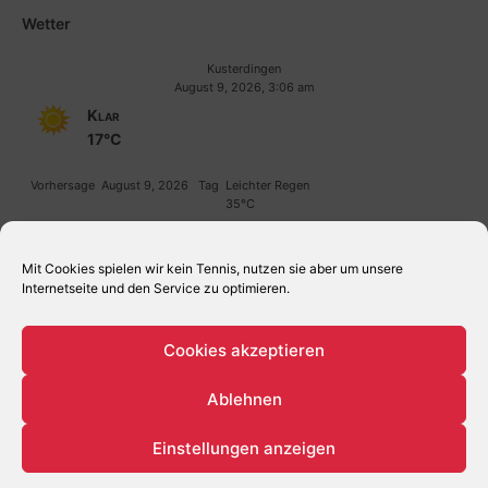
Wetter
Kusterdingen
August 9, 2026, 3:06 am
Klar
17°C
Vorhersage
August 9, 2026
Tag
Leichter Regen
35°C
Vorhersage
August 10, 2026
Tag
Leichte Regenschauer
32°C
Mit Cookies spielen wir kein Tennis, nutzen sie aber um unsere
Internetseite und den Service zu optimieren.
Cookies akzeptieren
Ablehnen
© 2025 TC KUSTERDINGEN, TENNISVEREIN, BEACHVOLLEYBALL,
BOULE
Einstellungen anzeigen