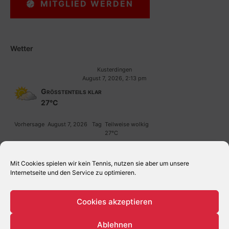
MITGLIED WERDEN
Wetter
Kusterdingen
August 7, 2026, 2:13 pm
Größtenteils klar
27°C
Vorhersage
August 7, 2026
Tag
Teilweise wolkig
27°C
Vorhersage
August 8, 2026
Tag
Teilweise wolkig
30°C
Mit Cookies spielen wir kein Tennis, nutzen sie aber um unsere
Internetseite und den Service zu optimieren.
Cookies akzeptieren
Ablehnen